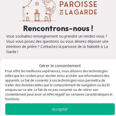
Rencontrons-nous !
Vous souhaitez renseignement ou prendre un rendez-vous ?
Vous vous posez des questions ou vous désirez déposer une
intention de prière ? Contactez la paroisse de la Nativité à La
Garde !
Gérer le consentement
Pour offrir les meilleures expériences, nous utilisons des technologies
telles que les cookies pour stocker et/ou accéder aux informations des
appareils. Le fait de consentir à ces technologies nous permettra de
Eglise de la Nativité de Notre Dame
traiter des données telles que le comportement de navigation ou les ID
Adresse : Avenue Gabriel Péri 83130 La Garde
Plan
uniques sur ce site. Le fait de ne pas consentir ou de retirer son
Email : accueil@paroisse-lagarde.fr
consentement peut avoir un effet négatif sur certaines caractéristiques et
Tel : 04 94 21 96 23
fonctions.
Horaires : du lundi au samedi matin de 9h30-11h30
Accepter