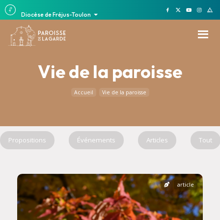
Diocèse de Fréjus-Toulon
Vie de la paroisse
Accueil
Vie de la paroisse
Propositions
Événements
Articles
Tout
article