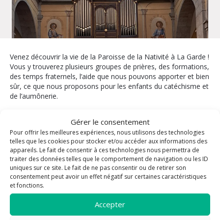
Venez découvrir la vie de la Paroisse de la Nativité à La Garde !
Vous y trouverez plusieurs groupes de prières, des formations,
des temps fraternels, l’aide que nous pouvons apporter et bien
sûr, ce que nous proposons pour les enfants du catéchisme et
de l’aumônerie.
La paroisse vous propose
Gérer le consentement
Pour offrir les meilleures expériences, nous utilisons des technologies
Enfants / Jeunes
Baptême
telles que les cookies pour stocker et/ou accéder aux informations des
appareils. Le fait de consentir à ces technologies nous permettra de
Formation
Eucharistie
traiter des données telles que le comportement de navigation ou les ID
Messe
Confirmation
uniques sur ce site. Le fait de ne pas consentir ou de retirer son
consentement peut avoir un effet négatif sur certaines caractéristiques
Prière
Confession /
et fonctions.
Sacrement de
Rencontre
réconciliation
Sacrements
Accepter
Mariage
Service