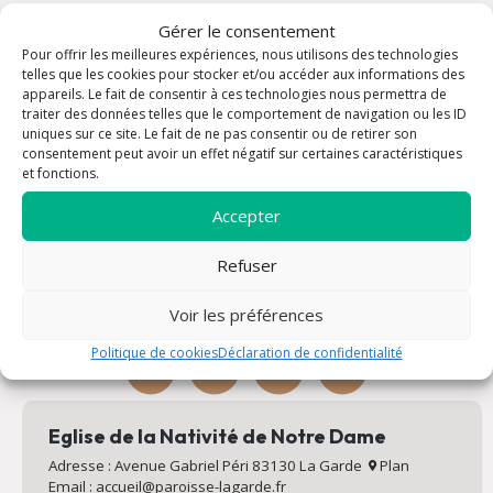
Gérer le consentement
Pour offrir les meilleures expériences, nous utilisons des technologies
telles que les cookies pour stocker et/ou accéder aux informations des
appareils. Le fait de consentir à ces technologies nous permettra de
traiter des données telles que le comportement de navigation ou les ID
uniques sur ce site. Le fait de ne pas consentir ou de retirer son
consentement peut avoir un effet négatif sur certaines caractéristiques
et fonctions.
Rencontrons-nous !
Accepter
Vous souhaitez renseignement ou prendre un rendez-vous ?
Refuser
Vous vous posez des questions ou vous désirez déposer une
intention de prière ? Contactez la paroisse de la Nativité à La
Garde !
Voir les préférences
Politique de cookies
Déclaration de confidentialité
Eglise de la Nativité de Notre Dame
Adresse : Avenue Gabriel Péri 83130 La Garde
Plan
Email : accueil@paroisse-lagarde.fr