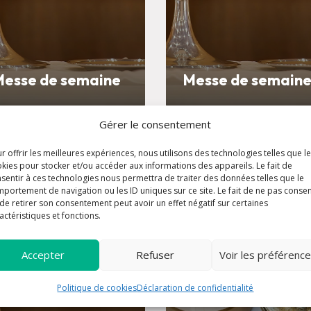
Messe de semaine
Messe de semain
Gérer le consentement
24 avr. à 08:45
24 avr. à 1
r offrir les meilleures expériences, nous utilisons des technologies telles que l
kies pour stocker et/ou accéder aux informations des appareils. Le fait de
sentir à ces technologies nous permettra de traiter des données telles que le
portement de navigation ou les ID uniques sur ce site. Le fait de ne pas consen
de retirer son consentement peut avoir un effet négatif sur certaines
actéristiques et fonctions.
Accepter
Refuser
Voir les préférenc
Politique de cookies
Déclaration de confidentialité