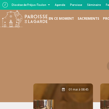
Diocèse de Fréjus-Toulon
Agenda
Paroisse
Séminaire
Fa
EN CE MOMENT
SACREMENTS
PR
01 mai à 08:45