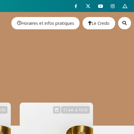
Horaires et infos pratiques
Le Credo
8:30
11 avr. à 10:15