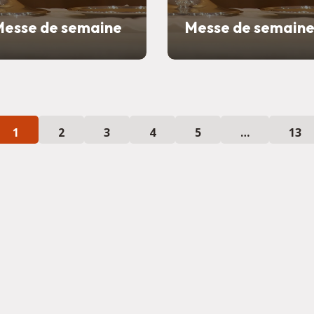
Messe de semaine
Messe de semain
1
2
3
4
5
…
13