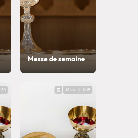
e
Messe de semaine
8:30
18 avr. à 10:15