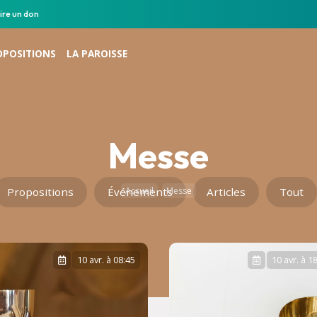
ire un don
OPOSITIONS
LA PAROISSE
Messe
Propositions
Événements
Accueil
Messe
Articles
Tout
10 avr. à 08:45
10 avr. à 1