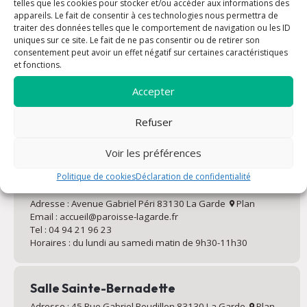
telles que les cookies pour stocker et/ou accéder aux informations des
appareils. Le fait de consentir à ces technologies nous permettra de
traiter des données telles que le comportement de navigation ou les ID
Rencontrons-nous !
uniques sur ce site. Le fait de ne pas consentir ou de retirer son
consentement peut avoir un effet négatif sur certaines caractéristiques
et fonctions.
Vous souhaitez renseignement ou prendre un rendez-vous ?
Vous vous posez des questions ou vous désirez déposer une
Accepter
intention de prière ? Contactez la paroisse de la Nativité à La
Garde !
Refuser
Voir les préférences
Politique de cookies
Déclaration de confidentialité
Eglise de la Nativité de Notre Dame
Adresse : Avenue Gabriel Péri 83130 La Garde
Plan
Email : accueil@paroisse-lagarde.fr
Tel : 04 94 21 96 23
Horaires : du lundi au samedi matin de 9h30-11h30
Salle Sainte-Bernadette
Adresse : 45 Rue Gabriel Boudillon 83130 La Garde
Plan